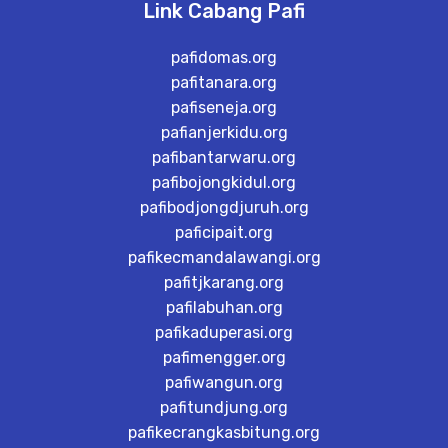
Link Cabang Pafi
pafidomas.org
pafitanara.org
pafiseneja.org
pafianjerkidu.org
pafibantarwaru.org
pafibojongkidul.org
pafibodjongdjuruh.org
paficipait.org
pafikecmandalawangi.org
pafitjkarang.org
pafilabuhan.org
pafikaduperasi.org
pafimengger.org
pafiwangun.org
pafitundjung.org
pafikecrangkasbitung.org