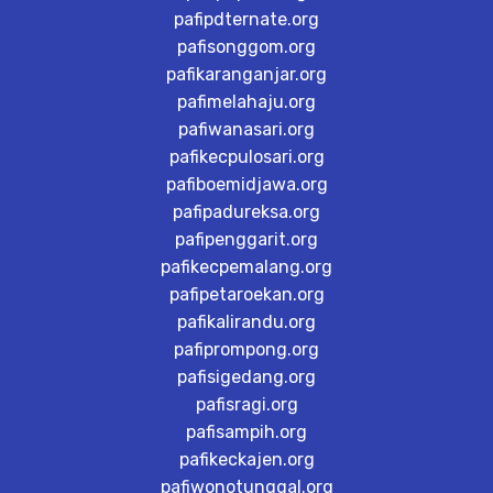
pafipdternate.org
pafisonggom.org
pafikaranganjar.org
pafimelahaju.org
pafiwanasari.org
pafikecpulosari.org
pafiboemidjawa.org
pafipadureksa.org
pafipenggarit.org
pafikecpemalang.org
pafipetaroekan.org
pafikalirandu.org
pafiprompong.org
pafisigedang.org
pafisragi.org
pafisampih.org
pafikeckajen.org
pafiwonotunggal.org