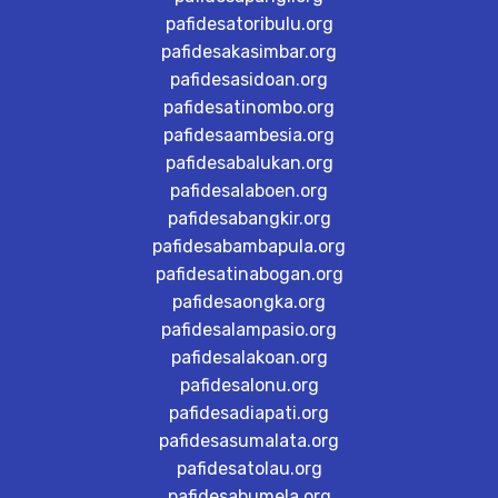
pafidesatoribulu.org
pafidesakasimbar.org
pafidesasidoan.org
pafidesatinombo.org
pafidesaambesia.org
pafidesabalukan.org
pafidesalaboen.org
pafidesabangkir.org
pafidesabambapula.org
pafidesatinabogan.org
pafidesaongka.org
pafidesalampasio.org
pafidesalakoan.org
pafidesalonu.org
pafidesadiapati.org
pafidesasumalata.org
pafidesatolau.org
pafidesabumela.org