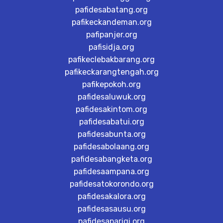
pafidesabatang.org
pafikeckandeman.org
pafipanjer.org
pafisidja.org
pafikeclebakbarang.org
pafikeckarangtengah.org
pafikepokoh.org
pafidesaluwuk.org
pafidesakintom.org
pafidesabatui.org
pafidesabunta.org
pafidesabolaang.org
pafidesabangketa.org
pafidesaampana.org
pafidesatokorondo.org
pafidesakalora.org
pafidesasausu.org
pafidesaparigi.org