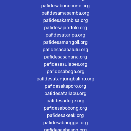
pafidesabonebone.org
pafidesamasamba.org
pafidesakambisa.org
pafidesapindolo.org
pafidesataripa.org
pafidesamangoli.org
pafidesacapalulu.org
pafidesasanana.org
pafidesasulabes.org
pafidesabega.org
pafidesatanjungbaliho.org
pafidesakaporo.org
pafidesataliabu.org
pafidesadege.org
pafidesabobong.org
pafidesakeak.org
pafidesabanggai.org
pafidesaabason.org