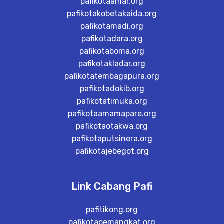
pafikotaamar.org
pafikotakobetakaida.org
pafikotamadi.org
pafikotadara.org
pafikotaboma.org
pafikotakladar.org
pafikotatembagapura.org
pafikotadokib.org
pafikotatimuka.org
pafikotaamamapare.org
pafikotaotakwa.org
pafikotaputsinera.org
pafikotajebegot.org
Link Cabang Pafi
pafitikong.org
pafikotapemangkat.org