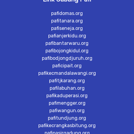
pafidomas.org
pafitanara.org
pafiseneja.org
pafianjerkidu.org
pafibantarwaru.org
pafibojongkidul.org
pafibodjongdjuruh.org
paficipait.org
pafikecmandalawangi.org
pafitjkarang.org
pafilabuhan.org
pafikaduperasi.org
pafimengger.org
pafiwangun.org
pafitundjung.org
pafikecrangkasbitung.org
pafipasirgadung.org