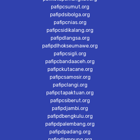
pafipcsumut.org
pafipdsibolga.org
pafipcnias.org
pafipcsidikalang.org
pafipdlangsa.org
pafipdlhokseumawe.org
pafipcsigli.org
pafipcbandaaceh.org
pafipckutacane.org
pafipcsamosir.org
pafipclangi.org
pafipctapaktuan.org
pafipcsiberut.org
pafipdjambi.org
pafipdbengkulu.org
pafipdpalembang.org
pafipdpadang.org
pafipdlampung.org