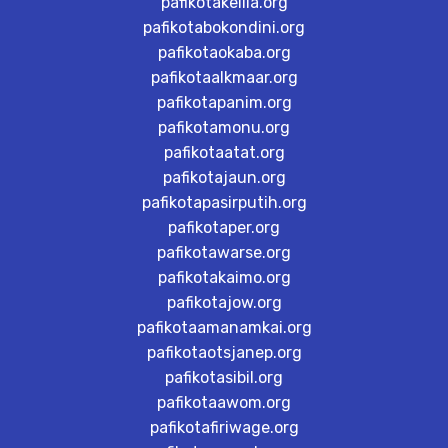
pafikotakelila.org
pafikotabokondini.org
pafikotaokaba.org
pafikotaalkmaar.org
pafikotapanim.org
pafikotamonu.org
pafikotaatat.org
pafikotajaun.org
pafikotapasirputih.org
pafikotaper.org
pafikotawarse.org
pafikotakaimo.org
pafikotajow.org
pafikotaamanamkai.org
pafikotaotsjanep.org
pafikotasibil.org
pafikotaawom.org
pafikotafiriwage.org