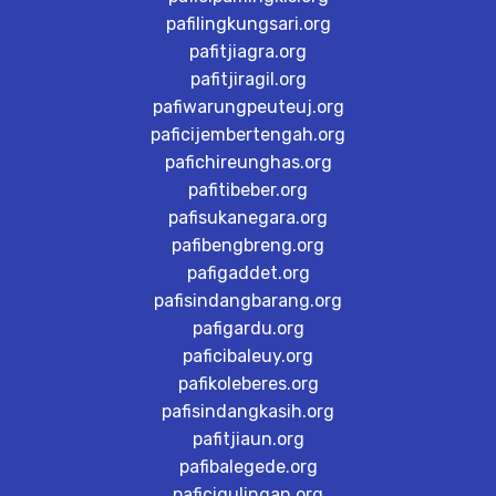
pafilingkungsari.org
pafitjiagra.org
pafitjiragil.org
pafiwarungpeuteuj.org
paficijembertengah.org
pafichireunghas.org
pafitibeber.org
pafisukanegara.org
pafibengbreng.org
pafigaddet.org
pafisindangbarang.org
pafigardu.org
paficibaleuy.org
pafikoleberes.org
pafisindangkasih.org
pafitjiaun.org
pafibalegede.org
paficigulingan.org