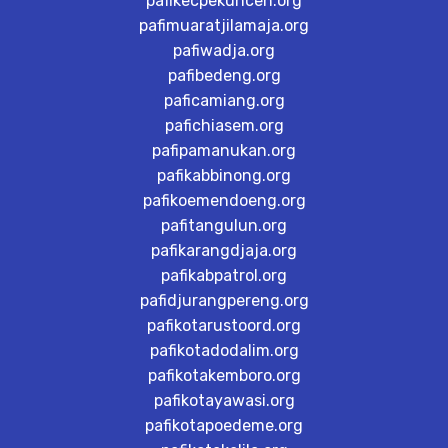
pafikecpekuncen.org
pafimuaratjilamaja.org
pafiwadja.org
pafibedeng.org
paficamiang.org
pafichiasem.org
pafipamanukan.org
pafikabbinong.org
pafikoemendoeng.org
pafitangulun.org
pafikarangdjaja.org
pafikabpatrol.org
pafidjurangpereng.org
pafikotarustoord.org
pafikotadodalim.org
pafikotakemboro.org
pafikotayawasi.org
pafikotapoedeme.org