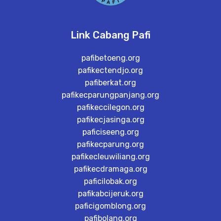
Link Cabang Pafi
pafibetoeng.org
pafikectendjo.org
pafiberkat.org
pafikecparungpanjang.org
pafikeccilegon.org
pafikecjasinga.org
paficiseeng.org
pafikecparung.org
pafikecleuwiliang.org
pafikecdramaga.org
paficilobak.org
pafikabcijeruk.org
paficigomblong.org
pafibolang.org