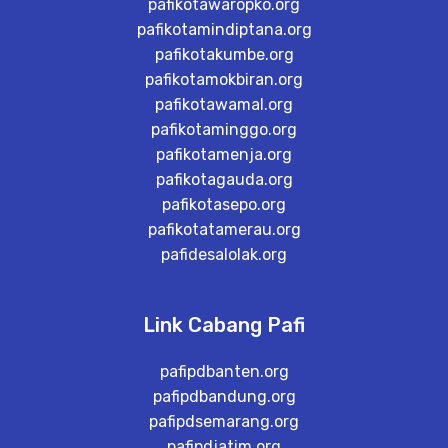
pafikotawaropko.org
pafikotamindiptana.org
pafikotakumbe.org
pafikotamokbiran.org
pafikotawamal.org
pafikotaminggo.org
pafikotamenja.org
pafikotagauda.org
pafikotasepo.org
pafikotatamerau.org
pafidesalolak.org
Link Cabang Pafi
pafipdbanten.org
pafipdbandung.org
pafipdsemarang.org
pafipdjatim.org