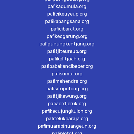
pafikadumula.org
paficikeuyeup.org
pafikabangsana.org
paficibarat.org
pafikecgarung.org
pafigunungkentjang.org
pafitjiteureup.org
pafikolitjaah.org
pafibabakancibeber.org
pafisumur.org
pafimahendra.org
pafisitupotong.org
pafitjikawung.org
pafiaerdjeruk.org
pafikecujungkulon.org
pafitelukparaja.org
pafimuarabinuangeun.org
pafiplotot.org