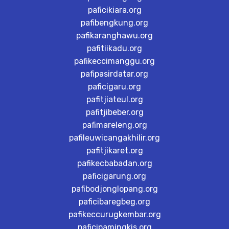
paficikiara.org
pafibengkung.org
pafikaranghawu.org
pafitiikadu.org
pafikeccimanggu.org
pafipasirdatar.org
paficigaru.org
pafitjiateul.org
pafitjibeber.org
pafimareleng.org
pafileuwicangakhilir.org
pafitjikaret.org
pafikecbabadan.org
paficigarung.org
pafibodjonglopang.org
paficibaregbeg.org
pafikeccurugkembar.org
paficipamingkis.org