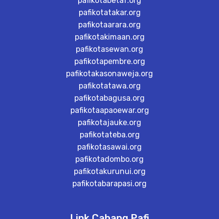
pafikotabetaf.org
pafikotatakar.org
pafikotaarara.org
pafikotakimaan.org
pafikotasewan.org
pafikotapembre.org
pafikotakasonaweja.org
pafikotatawa.org
pafikotabagusa.org
pafikotaapaoewar.org
pafikotajauke.org
pafikotateba.org
pafikotasawai.org
pafikotadombo.org
pafikotakurunui.org
pafikotabarapasi.org
Link Cabang Pafi